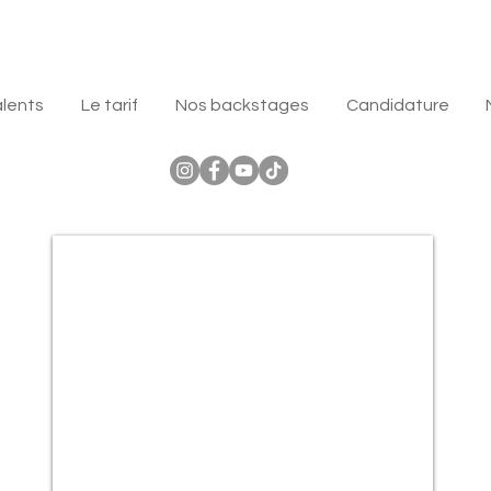
alents
Le tarif
Nos backstages
Candidature